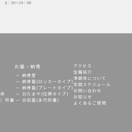
8：30～19：00
お墓・納骨
アクセス
住職紹介
納骨堂
浄顕寺について
納骨墓(ロッカータイプ)
年間スケジュール
納骨墓(プレートタイプ)
お問い合わせ
彼岸
おたまや(位牌タイプ)
お知らせ
眼）供養
合祀墓(永代供養)
よくあるご質問
げ