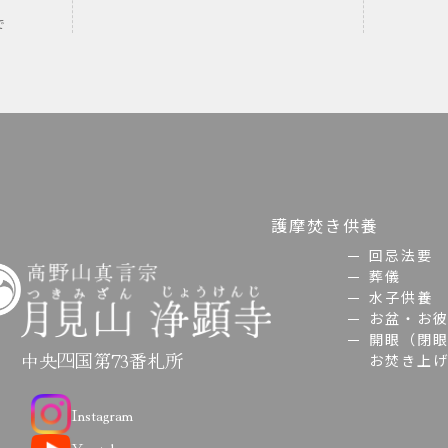
で
護摩焚き
供養
回忌法要
葬儀
水子供養
お盆・お
開眼（閉
中央四国第73番札所
お焚き上
Instagram