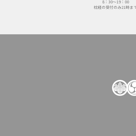
8：30～19：00
枕経の受付のみ21時ま